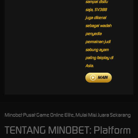
sampai disitu
saja, SV388
juga dikenal
sebagai wadah
penyedia
permainan judi
sabung ayam
paling fairplay di
Asia.
MAIN
Minobet Pusat Game Online Elite, Mulai Misi Juara Sekarang
TENTANG MINOBET: Platform