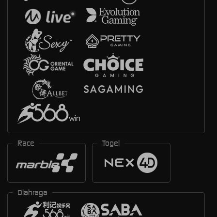
Race
Togel
Olahraga