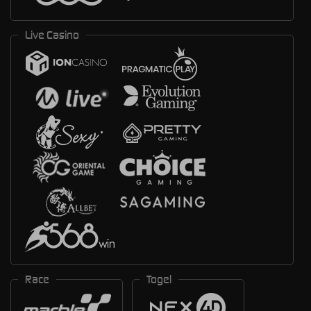
Live Casino
Race
Togel