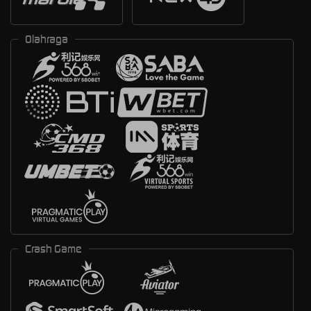
Olahraga
Crash Game