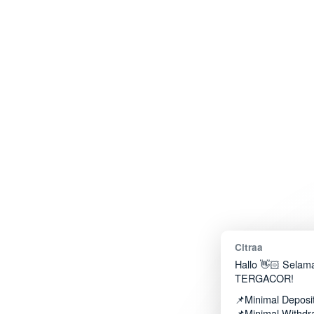
Citraa
Hallo 👋🏻 Sela
TERGACOR!
📌Minimal Deposi
📌Minimal Withdr