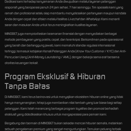
Dedikasi kami terhadap kenyamanan Anda diwujudkan melalui layanan pelanggan
responsif yang beroperasi penuh 24 jam sehari, 7 hari seminggu. Tim spesialis kami yang
ramah dan profesional selalu siap membantu menyelesaikan pertanyaan maupun kendala
Anda dengan cepat dan efisien melalui fasilitas
Livechat
dan
WhatsApp
. Kami menanti
saran dan masukan Anda untuk terus meningkatkan kualitas layanan.
MINOBET juga memprioritaskan keamanan finansial dengan menyediakan berbagai
metode pembayaran yang praktis, cepat, dan terenkripsi. Berkomitmen pada operasional
yang bersih dan bertanggung jawab, kami mematuhi standar regulasi internasional
tertinggi, termasuk kebijakan Kenali Pelanggan Anda (
Know Your Customer
/ KYC) dan Anti-
Pencucian Uang (
Anti-Money Laundering
/ AML), dengan bekerja sama erat bersama
otoritas keuangan terkait.
Program Eksklusif & Hiburan
Tanpa Batas
Di MINOBET, kami terus berinovasi untuk menyajikan ekosistem hiburan online yang tidak
hanya menyenangkan, tetapi juga memberikan nilai tambah yang luar biasa bagi setiap
pelanggan. Kami telah merancang berbagai program loyalitas dan promosi berhadiah
eksklusif yang didedikasikan khusus untuk mengapresiasi para pemain kami.
Bergabung dan bermain di MINOBET bukan sekadar mencari hiburan semata, melainkan
sebuah pengalaman premium yang sangat menguntungkan. Temukan peluang terbaik