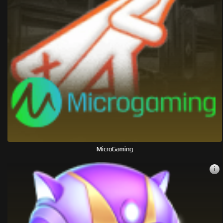
MicroGaming
i