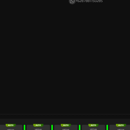
+6287881150285