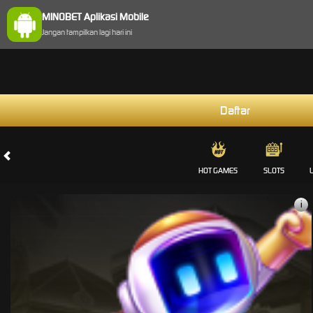
MINOBET Aplikasi Mobile
Jangan tampilkan lagi hari ini
Daftar
HOT GAMES
SLOTS
i