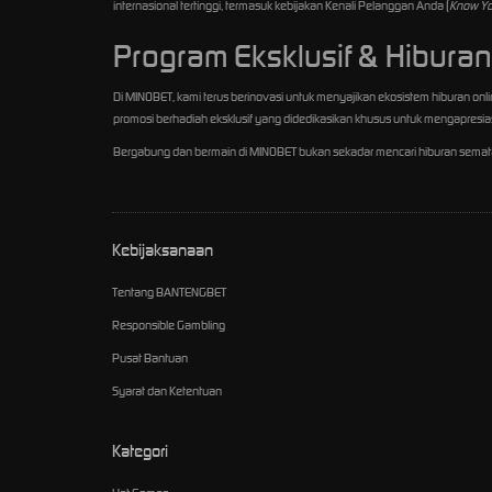
internasional tertinggi, termasuk kebijakan Kenali Pelanggan Anda (
Know Yo
Program Eksklusif & Hibura
Di MINOBET, kami terus berinovasi untuk menyajikan ekosistem hiburan onl
promosi berhadiah eksklusif yang didedikasikan khusus untuk mengapresia
Bergabung dan bermain di MINOBET bukan sekadar mencari hiburan sema
Kebijaksanaan
Tentang BANTENGBET
Responsible Gambling
Pusat Bantuan
Syarat dan Ketentuan
Kategori