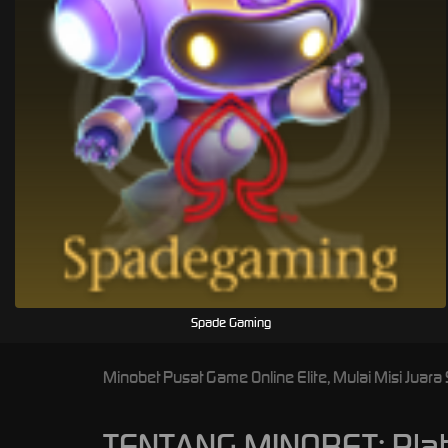
Spade Gaming
Minobet Pusat Game Online Elite, Mulai Misi Juar
TENTANG MINOBET: Platf