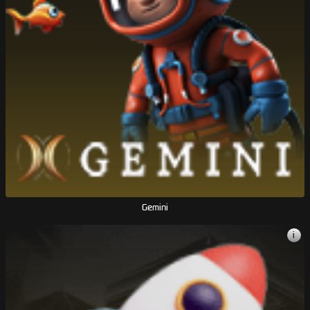
Gemini
i