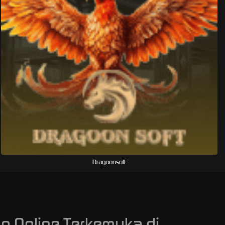
Dragoonsoft
o Online Terkemuka di