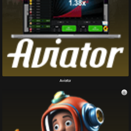
Aviator
i