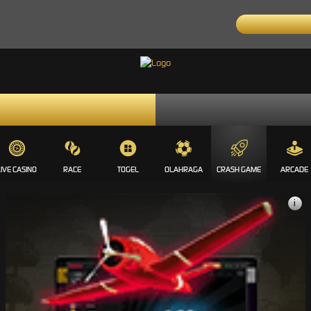
LIVE CASINO
RACE
TOGEL
OLAHRAGA
CRASH GAME
ARCADE
i