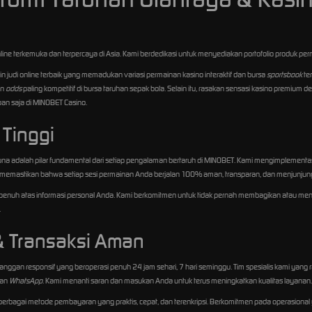
line terkemuka dan terpercaya di Asia. Kami berdedikasi untuk menyediakan portofolio produk per
udi online terbaik yang memadukan variasi permainan kasino interaktif dan bursa
sportsbook
ter
an
odds
paling kompetitif di bursa taruhan sepak bola. Selain itu, rasakan sensasi kasino premium d
pan saja di MINOBET Casino.
 Tinggi
guna adalah pilar fundamental dari setiap pengalaman bertaruh di MINOBET. Kami mengimplement
uk memastikan bahwa setiap sesi permainan Anda berjalan 100% aman, transparan, dan menjunjung 
 penuh atas informasi personal Anda. Kami berkomitmen untuk tidak pernah membagikan atau men
.
 Transaksi Aman
nggan responsif yang beroperasi penuh 24 jam sehari, 7 hari seminggu. Tim spesialis kami yan
an
WhatsApp
. Kami menanti saran dan masukan Anda untuk terus meningkatkan kualitas layanan.
bagai metode pembayaran yang praktis, cepat, dan terenkripsi. Berkomitmen pada operasional 