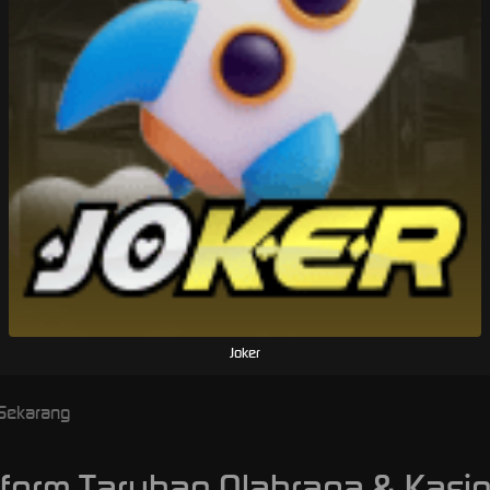
Joker
a Sekarang
orm Taruhan Olahraga & Kasin